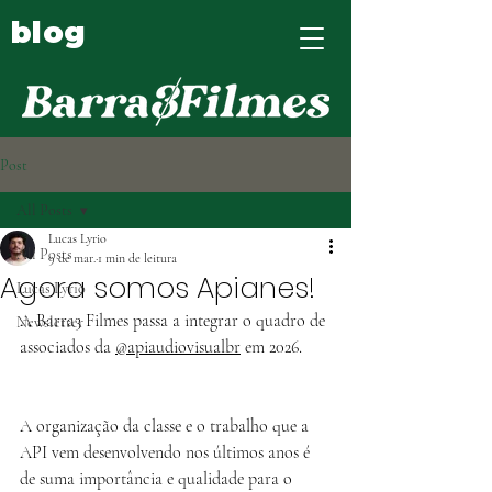
blog
Post
All Posts
Lucas Lyrio
All Posts
9 de mar.
1 min de leitura
Agora somos Apianes!
Lucas Lyrio
A Barra3 Filmes passa a integrar o quadro de 
Newsletter
associados da 
@apiaudiovisualbr
 em 2026. 
A organização da classe e o trabalho que a 
API vem desenvolvendo nos últimos anos é 
de suma importância e qualidade para o 